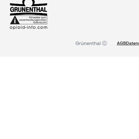
Grünenthal Ⓒ
AGB
Datens