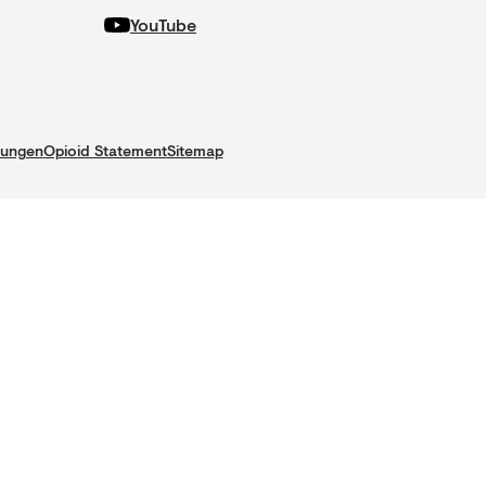
YouTube
gungen
Opioid Statement
Sitemap