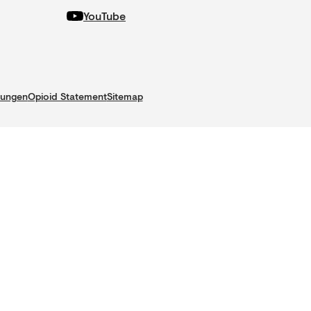
YouTube
gungen
Opioid Statement
Sitemap