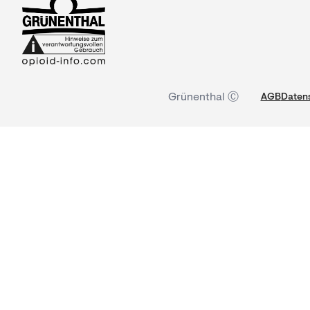
Grünenthal Ⓒ
AGB
Datens