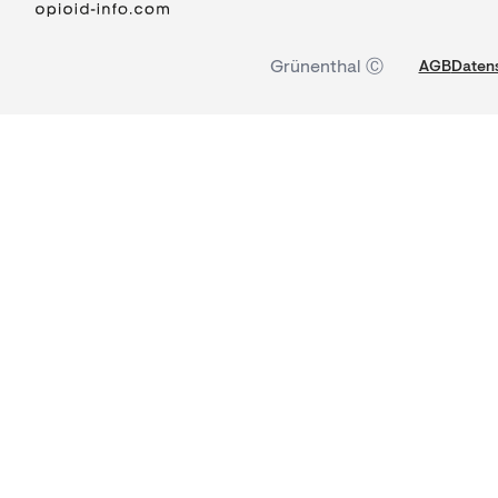
Grünenthal Ⓒ
AGB
Datens