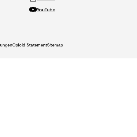
YouTube
gungen
Opioid Statement
Sitemap