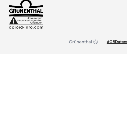
Grünenthal Ⓒ
AGB
Datens