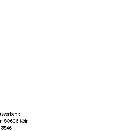
sverkehr:
in 50606 Köln
 3546