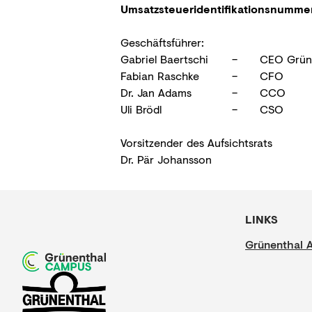
Umsatzsteueridentifikationsnummer
Geschäftsführer:
Gabriel Baertschi
– 
CEO Grün
Fabian Raschke
–
CFO
Dr. Jan Adams
–
CCO
Uli Brödl
–
CSO
Vorsitzender des Aufsichtsrats
Dr. Pär Johansson
LINKS
Grünenthal 